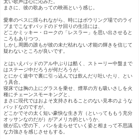
太い歌声は心に沁みた。
まさに、彼の歌あっての映画という感じ。
愛車のベスに揺られながら、時にはボウリング場でのライ
ブまでこなすバッドのドサ回りの生活には、
どこかミッキー・ロークの「レスラー」を思い出させると
ころもありつつ、
しかし周囲の誰もが彼の未だ枯れない才能の輝きを信じて
疑わないところが良いです。
とはいえバッドのアル中ぶりは酷く、ストーリー中盤まで
はステージ中だろうが何だろうが、
とにかく途中で裏に引っ込んでは飲んだり吐いたり、とい
う具合。
寝床では胸の上にグラスを乗せ、煙草の方も吸いさしを火
種にチェーンスモーキングと、
まさに現代ではおよそ支持されることのない見本のような
バッドなのですが、
どこかでその太く短い豪快な生き方（といってももう充分
オッサンなのだが）がアメリカ的というか、
彼が広い空の下、バンを走らせていく姿と相まって不思議
な力強さを感じさせもする。