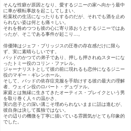
そんな性癖が原因となり、愛するジニーの家へ向かう最中
に車が横転事故を起こしてしまい、
松葉杖の生活になったりもするのだが、それでも酒を止め
られない姿は何とも痛々しい。
それを咎めつつも彼の心に寄り添おうとするジニーではあ
ったが、そこである事件が起こり…。
俳優陣はジェフ・ブリッジスの圧巻の存在感だけに限ら
ず、実に素晴らしいです。
バッドのかつての弟子であり、押しも押されぬスターにな
ったトミー役のコリン・ファレル。
ジャーナリストとして彼の前に現れるも恋仲になるジニー
役のマギー・ギレンホール。
そして、バッドの依存症克服を手助けする彼の最大の理解
者、ウェイン役のロバート・デュヴァル。
家庭とは無縁に生きてきたオーティス・ブレイクという男
を取り巻く人々の温かさ、
実の息子との深い溝こそ埋められないままに話は進むが、
彼自身は決して孤独ではない。
その辺りの機微を丁寧に描いている雰囲気がとても印象的
でした。